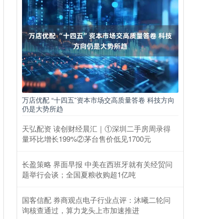
万店优配 “十四五”资本市场交高质量答卷 科技方向
仍是大势所趋
天弘配资 读创财经晨汇｜①深圳二手房周录得
量环比增长199%②茅台售价低见1700元
长盈策略 界面早报 中美在西班牙就有关经贸问
题举行会谈；全国夏粮收购超1亿吨
国客信配 券商观点电子行业点评：沐曦二轮问
询核查通过，算力龙头上市加速推进