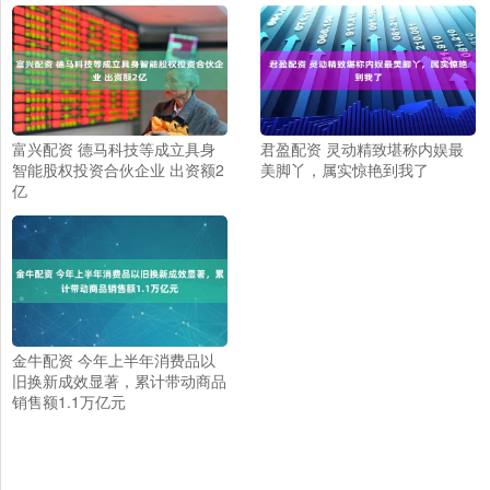
富兴配资 德马科技等成立具身
君盈配资 灵动精致堪称内娱最
智能股权投资合伙企业 出资额2
美脚丫，属实惊艳到我了
亿
金牛配资 今年上半年消费品以
旧换新成效显著，累计带动商品
销售额1.1万亿元