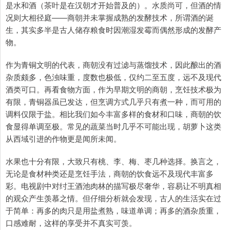
是水和酒（茶叶是在汉朝才开始普及的）。水质尚可，但酒的情
况则大相径庭——商朝并未掌握成熟的发酵技术，所谓酒的诞
生，其实多半是古人储存粮食时因潮湿发霉而偶然形成的发酵产
物。
作为青铜文明的代表，商朝没有过滤与蒸馏技术，因此酿出的酒
杂质颇多，色浊味重，度数也极低，仅约二至五度，远不及现代
酒类可口。再看食物方面，作为早期文明的商朝，烹饪技术极为
有限，青铜器虽已发达，但烹调方式几乎只有煮一种，而可用的
调料仅限于盐。相比我们如今丰富多样的食材和口味，商朝的饮
食显得单调至极。常见的蔬菜当时几乎不可能出现，胡萝卜这类
从西域引进的作物更是闻所未闻。
水果也十分有限，大致只有桃、李、梅、枣几种选择。换言之，
无论是食材种类还是烹饪手法，商朝的饮食远不及现代丰富多
彩。电视剧中对纣王酒池肉林的描写极尽奢华，容易让不明真相
的观众产生羡慕之情。但仔细分析就会发现，古人的生活实在过
于简单：再多的肉只是用盐煮熟，味道单调；再多的酒杂质重，
口感难耐，这样的享受并不真实可羡。