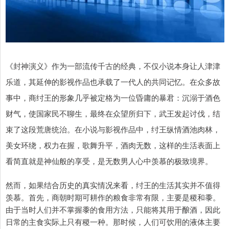
《封神演义》作为一部流传千古的经典，不仅小说本身让人津津
乐道，其延伸的影视作品也承载了一代人的共同记忆。在众多故
事中，商纣王的形象几乎被定格为一位昏庸的暴君：沉溺于酒色
财气，使国家民不聊生，最终在众望所归下，武王发起讨伐，结
束了这段荒唐统治。在小说与影视作品中，纣王纵情酒池肉林，
美女环绕，权力在握，歌舞升平，酒肉无数，这样的生活表面上
看简直就是神仙般的享受，是无数男人心中羡慕的极致境界。
然而，如果结合历史的真实情况来看，纣王的生活其实并不值得
羡慕。首先，商朝时期可耕作的粮食非常有限，主要是稷和黍。
由于当时人们并不掌握黍的食用方法，只能将其用于酿酒，因此
日常的主食实际上只有稷一种。那时候，人们可饮用的液体主要