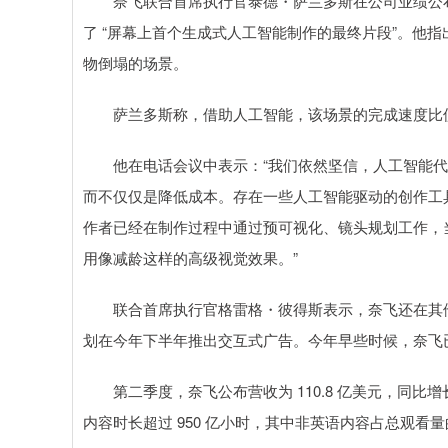
奈飞联合首席执行官泰德・萨兰多斯在公司业绩公布后的
了 “屏幕上首个生成式人工智能制作的最终片段”。他
物倒塌的场景。
萨兰多斯称，借助人工智能，该场景的完成速度比使用
他在电话会议中表示：“我们依然坚信，人工智能代
而不仅仅是降低成本。存在一些人工智能驱动的创作工
作者已经在制作过程中通过预可视化、镜头规划工作，
用像减龄这样的高级视觉效果。”
联合首席执行官格雷格・彼得斯表示，奈飞还在其他
划在今年下半年推出交互式广告。今年早些时候，奈飞
第二季度，奈飞公布营收为 110.8 亿美元，同比增长 
内容时长超过 950 亿小时，其中非英语内容占总观看