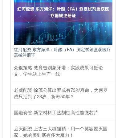
红河配资 东方海洋：叶酸（FA）测定试剂盒获医疗
器械注册证
众银策略 教育告别象牙塔：实践成果可抵论
文，学生站上生产一线
老虎配资 徐茂公算出罗成有73岁寿命，为何罗
成只活到了23岁，折寿50年？
国融资管 新型材料工艺刻蚀高性能微芯片
启天配资 上古三大狐狸精：用一个笑容覆灭国
家，她的美到底有多大魔力！