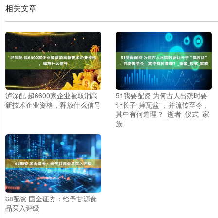
相关文章
泸深配 超6600家企业被取消高
51我要配资 为何古人出殡时要
新技术企业资格，释放什么信号
让长子“摔瓦盆”，并流传至今，
其中有何道理？_逝者_仪式_家
族
68配资 国金证券：给予甘源食
品买入评级