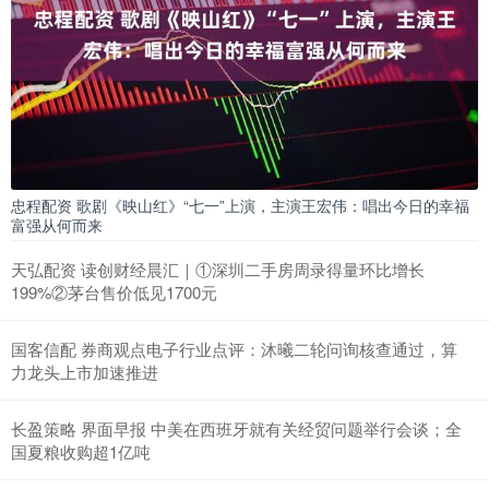
忠程配资 歌剧《映山红》“七一”上演，主演王宏伟：唱出今日的幸福
富强从何而来
天弘配资 读创财经晨汇｜①深圳二手房周录得量环比增长
199%②茅台售价低见1700元
国客信配 券商观点电子行业点评：沐曦二轮问询核查通过，算
力龙头上市加速推进
长盈策略 界面早报 中美在西班牙就有关经贸问题举行会谈；全
国夏粮收购超1亿吨