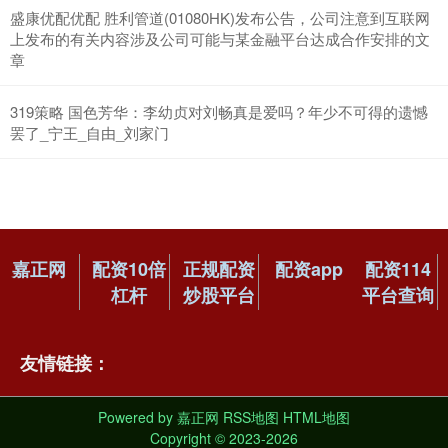
盛康优配优配 胜利管道(01080HK)发布公告，公司注意到互联网
上发布的有关内容涉及公司可能与某金融平台达成合作安排的文
章
319策略 国色芳华：李幼贞对刘畅真是爱吗？年少不可得的遗憾
罢了_宁王_自由_刘家门
嘉正网
配资10倍
正规配资
配资app
配资114
杠杆
炒股平台
平台查询
友情链接：
Powered by
嘉正网
RSS地图
HTML地图
Copyright
© 2023-2026