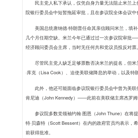
民主党人私下承认，仅凭自身力量无法阻止米兰上任
院银行委员会中短暂拖延审批，且在参议院全体会议中
美国总统唐纳德·特朗普任命其亲信顾问米兰，填补美联储理
几个月任期空缺。米兰今年已通过过一次参议院审批——
经济顾问委员会主席，当时无任何共和党议员投反对票
尽管民主党人缺乏足够票数否决米兰的提名，但米兰
·库克（Lisa Cook）、迫使美联储降息的举动，以
此外，他还可能面临参议院银行委员会中曾为美联储
肯尼迪（John Kennedy）——此前在美联储主席杰罗姆
参议院多数党领袖约翰·图恩（John Thune）
特·贝森特（Scott Bessent）在内的政府官员均表
前获得批准。