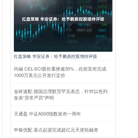
红盘策略 华安证券：给予鹏鼎控股增持评级
尚融 CEL-SCI股价重挫逾30%，此前宣布完成
1000万美元公开发行定价
金岭速配 德国总理默茨罕见表态，针对以色列
发表“异常严厉”声明
天通盈 中证A500指数发布一周年
申银优配 基点起源完成超亿元天使轮融资