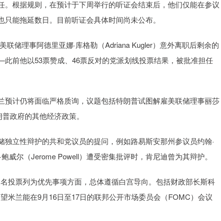
。根据规则，在预计于下周举行的听证会结束后，他们仅能在参议
也只能拖延数日。目前听证会具体时间尚未公布。
事阿德里亚娜·库格勒（Adriana Kugler）意外离职后剩余的
此前他以53票赞成、46票反对的党派划线投票结果，被批准担任
。
预计仍将面临严格质询，议题包括特朗普试图解雇美联储理事丽莎
及特朗普政府的其他经济政策。
独立性辩护的共和党议员的提问，例如路易斯安那州参议员约翰·
·鲍威尔（Jerome Powell）遭受密集批评时，肯尼迪曾为其辩护。
在将提名投票列为优先事项方面，总体遵循白宫导向。包括财政部长斯科
示，希望米兰能在9月16日至17日的联邦公开市场委员会（FOMC）会议