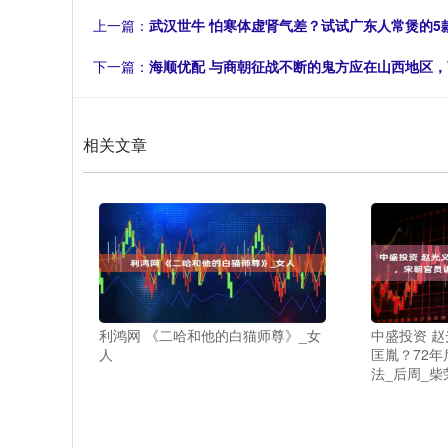
上一篇：
武汉世牛 怕寒体虚肾气差？试试广东人常煲的5
下一篇：
海顺优配 与商朝征战不断的鬼方应在山西地区
相关文章
利鸿网 《二哈和他的白猫师尊》_女
中盛投资 
人
匡胤？72
法_后周_柴