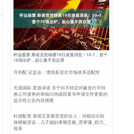
怀远股票 斯诺克世锦赛19日凌晨消息！10-7，首个
16强出炉，赵心童不负众望
升利配 证监会：增强多层次市场体系适配性
天源国际 星源卓镁 关于向不特定对象发行可转
换公司债券的审核问询函回复等申请文件更新的
提示性公告内容摘要
杜德配资 泰国王室最受宠的女人：诗丽吉出轨
保镖被原谅，儿子媳妇孝顺至极_普密蓬_权力_
母亲