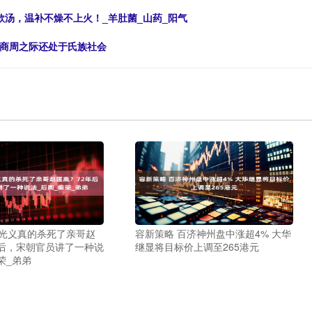
款汤，温补不燥不上火！_羊肚菌_山药_阳气
，商周之际还处于氏族社会
赵光义真的杀死了亲哥赵
容新策略 百济神州盘中涨超4% 大华
年后，宋朝官员讲了一种说
继显将目标价上调至265港元
荣_弟弟