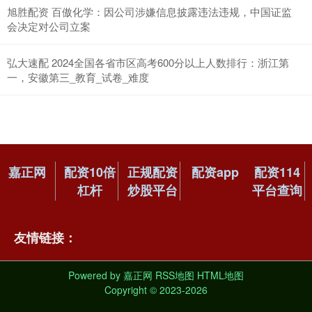
旭胜配资 百傲化学：因公司涉嫌信息披露违法违规，中国证监
会决定对公司立案
弘大速配 2024全国各省市区高考600分以上人数排行：浙江第
一，安徽第三_教育_试卷_难度
嘉正网
配资10倍
正规配资
配资app
配资114
杠杆
炒股平台
平台查询
友情链接：
Powered by
嘉正网
RSS地图
HTML地图
Copyright
© 2023-2026