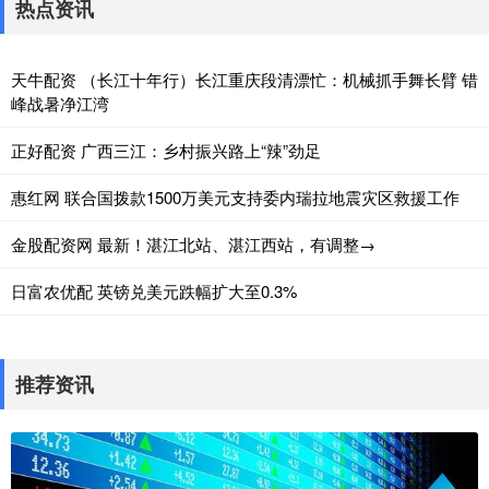
热点资讯
天牛配资 （长江十年行）长江重庆段清漂忙：机械抓手舞长臂 错
峰战暑净江湾
正好配资 广西三江：乡村振兴路上“辣”劲足
惠红网 联合国拨款1500万美元支持委内瑞拉地震灾区救援工作
金股配资网 最新！湛江北站、湛江西站，有调整→
日富农优配 英镑兑美元跌幅扩大至0.3%
推荐资讯