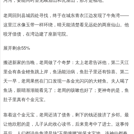
老周回到县城四处寻找，终于在城东青衣江边发现了牛角湾——
这里江水像玉带一样环绕，晴天能清楚看见远处的两座仙山。他
咬牙借债，在湾边建了座新宅院。
展开剩余55%
搬进新家的当晚，老周做了个奇梦：太上老君告诉他，第二天江
里会有条金鲤鱼跳上岸，鱼汤能治病，鱼肚子里还有惊喜。第二
天一早，老周果然在门口发现一条金光闪闪的大鲤鱼。夫人喝了
鱼汤，眼睛渐渐能看见了；老周的咳嗽也好了；更神奇的是，鱼
肚子里真有个金元宝。
靠着这个金元宝，老周还清了债务，剩下的钱还接济了乡邻。最
让他欣慰的是，儿子从此收心读书，后来竟考中了进士。这事传
开后，人们都说牛角湾是块"玉带缠腰"的风水宝地，连神仙都眷