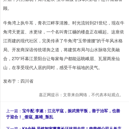
顾。
牛角湾上执牛耳，青衣江畔享清雅。时光流转到21世纪，现在牛
角湾天更蓝、水更绿，一个名叫青江樾的楼盘正在崛起。这座依
江而建的现代社区，完美传承了牛角湾"玉带缠腰"的千年风水格
局。开发商深谙传统堪舆之道，将建筑布局与山水脉络完美融
合，270°环幕江景阳台让每家每户都能远眺峨眉、瓦屋两座仙
山，在享受现代人居的同时，感受千年福地的灵气。
发布于：四川省
嘉正网提示：文章来自网络，不代表本站观点。
上一篇：
宝牛配 李遂：江北平寇，振武营平叛，善于治军，也善
于迎合！_倭寇_嘉靖_叛乱
下一篇：
K8金融 居然智家董事长汪林朋去世！曾带领公司从单店