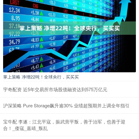
掌上策略 净增22吨！全球央行，买买买
宇奇配资 近5年交易所市场股债融资达到575万亿元
沪深策略 Pure Storage飙升逾30% 业绩超预期并上调全年指引
宝牛配 李遂：江北平寇，振武营平叛，善于治军，也善于迎
合！_倭寇_嘉靖_叛乱