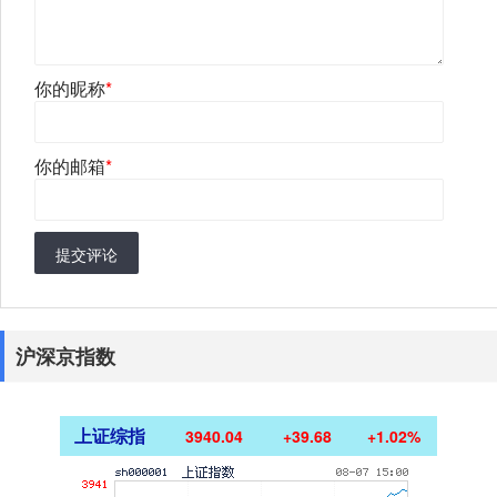
你的昵称
*
你的邮箱
*
提交评论
沪深京指数
上证综指
3940.04
+39.68
+1.02%