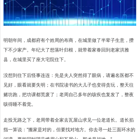
明朝年间，成都府有个姓周的布商，在城里做了半辈子生意，攒
下不少家产。年纪大了想落叶归根，就带着家眷回到老家洪雅
县，在城里买了座大宅院住下。
没想到住下后怪事连连：先是夫人突然得了眼病，请遍名医都不
见好，眼看就要失明；在书院读书的大儿子也变得贪玩，整天往
赌坊跑，把功课都荒废了；老周自己多年的咳疾也复发了，整夜
咳得睡不着觉。
走投无路之下，老周带着全家去瓦屋山求见一位老道长。道长掐
指一算说："搬家是对的，但要找对地方。你去寻一处三面环水的
河湾，要能同时望见峨眉山和瓦屋山，那才是福地。"