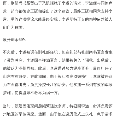
而，刑部尚书聂贤出于恐惧拒绝了李遂的请求，李遂便与同僚卢
蕙一起向都御史王廷相提出了这个建议，最终王廷相同意支持李
遂。尽管这项提议未能最终实现，李遂坚持正义的精神依然被人
们广为称赞。
展开剩余69%
不久后，李遂被调任到礼部任职，但在礼部与礼部尚书夏言发生
了激烈冲突。李遂因事弹劾夏言，结果被关入了诏狱。出狱后，
他被贬为湖州同知。此后，李遂通过努力逐步晋升，最终担任了
山东右布政使。在此期间，由于长江沿岸盗贼横行，李遂被任命
为右佥都御史，负责操控长江的治安。他实施一系列有效的军政
措施，使得盗贼不敢再为祸一方。
当时，朝廷因倭寇问题频繁骚扰京师，特召回李遂，命其负责苏
州地区的军饷供应。然而，由于他在谢恩仪式上失礼，急于请求