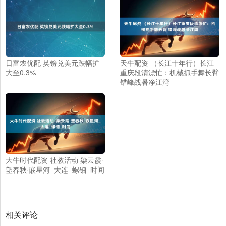
日富农优配 英镑兑美元跌幅扩
天牛配资 （长江十年行）长江
大至0.3%
重庆段清漂忙：机械抓手舞长臂
错峰战暑净江湾
大牛时代配资 社教活动 染云霞·
塑春秋·嵌星河_大连_螺钿_时间
相关评论