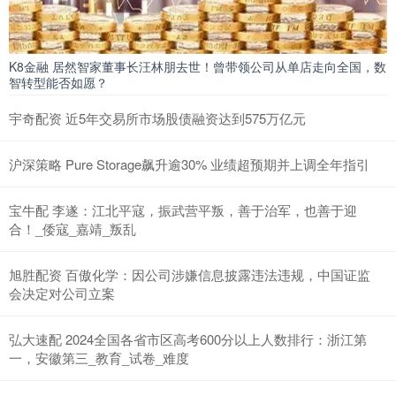
K8金融 居然智家董事长汪林朋去世！曾带领公司从单店走向全国，数
智转型能否如愿？
宇奇配资 近5年交易所市场股债融资达到575万亿元
沪深策略 Pure Storage飙升逾30% 业绩超预期并上调全年指引
宝牛配 李遂：江北平寇，振武营平叛，善于治军，也善于迎
合！_倭寇_嘉靖_叛乱
旭胜配资 百傲化学：因公司涉嫌信息披露违法违规，中国证监
会决定对公司立案
弘大速配 2024全国各省市区高考600分以上人数排行：浙江第
一，安徽第三_教育_试卷_难度