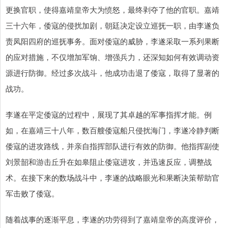
更换官职，使得嘉靖皇帝大为愤怒，最终剥夺了他的官职。嘉靖
三十六年，倭寇的侵扰加剧，朝廷决定设立巡抚一职，由李遂负
责凤阳四府的巡抚事务。面对倭寇的威胁，李遂采取一系列果断
的应对措施，不仅增加军饷、增强兵力，还深知如何有效调动资
源进行防御。经过多次战斗，他成功击退了倭寇，取得了显著的
战功。
李遂在平定倭寇的过程中，展现了其卓越的军事指挥才能。例
如，在嘉靖三十八年，数百艘倭寇船只侵扰海门，李遂冷静判断
倭寇的进攻路线，并亲自指挥部队进行有效的防御。他指挥副使
刘景韶和游击丘升在如皋阻止倭寇进攻，并迅速反应，调整战
术。在接下来的数场战斗中，李遂的战略眼光和果断决策帮助官
军击败了倭寇。
随着战事的逐渐平息，李遂的功劳得到了嘉靖皇帝的高度评价，