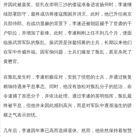
并因此被嘉奖。驻扎在崇明三沙的倭寇准备进攻扬州时，李遂继
续部署防守，最终成功将倭寇围困并消灭。此时，他已升任南京
兵部侍郎。在战功显赫的背景下，李遂还被朝廷赐予了世袭的千
户职位，并增加了薪俸。此时，李遂刚刚上任不到几个月，便面
临振武营军队的叛乱。振武营是张鏊招募的士兵，长期以来他们
在军中作威作福。因军饷问题，士兵们爆发了叛乱，甚至杀死了
黄懋官。
在叛乱发生时，李遂积极应对，安抚了愤怒的士兵，并通过恢复
粮饷待遇来平息事态。同时，他没有放松对叛乱分子的惩治，命
令逮捕了首恶分子，并依法处理。通过李遂的英明指挥，叛乱最
终被平息，但他并未因此感到高兴，而是对军队中逐渐滋生的骄
横之气表示担忧。
几年后，李遂因年事已高而选择退休。然而，他依然保持着智慧