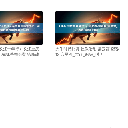
（长江十年行）长江重庆
大牛时代配资 社教活动 染云霞·塑春
机械抓手舞长臂 错峰战
秋·嵌星河_大连_螺钿_时间