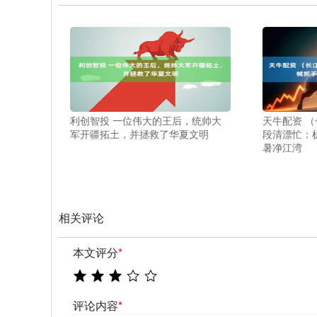
利创智投 一位伟大的王后，统帅大
天牛配资 
军开疆拓土，并拯救了华夏文明
段清漂忙：
暑净江湾
相关评论
本文评分
*
评论内容
*