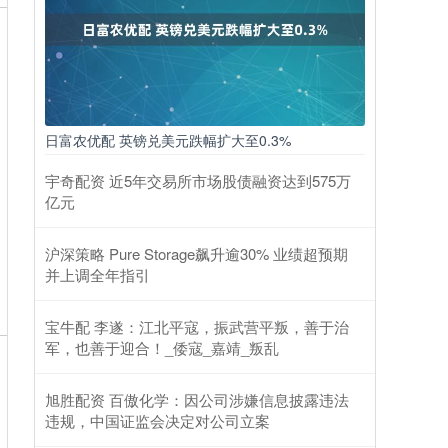
日富农优配 英镑兑美元跌幅扩大至0.3%
宇奇配资 近5年交易所市场股债融资达到575万
亿元
沪深策略 Pure Storage飙升逾30% 业绩超预期
并上调全年指引
宝牛配 李遂：江北平寇，振武营平叛，善于治
军，也善于迎合！_倭寇_嘉靖_叛乱
旭胜配资 百傲化学：因公司涉嫌信息披露违法
违规，中国证监会决定对公司立案