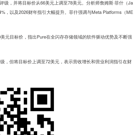
票的“超配”评级，并将目标价从66美元上调至78美元。分析师詹姆斯·菲什（Ja
，以及2026财年指引大幅提升。菲什强调与Meta Platforms（ME
及80美元目标价，指出Pure在全闪存存储领域的软件驱动优势及不断强
重”评级，但将目标价上调至72美元，表示营收增长和营业利润指引在财