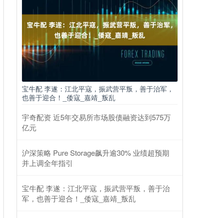
宝牛配 李遂：江北平寇，振武营平叛，善于治军，
也善于迎合！_倭寇_嘉靖_叛乱
宇奇配资 近5年交易所市场股债融资达到575万
亿元
沪深策略 Pure Storage飙升逾30% 业绩超预期
并上调全年指引
宝牛配 李遂：江北平寇，振武营平叛，善于治
军，也善于迎合！_倭寇_嘉靖_叛乱