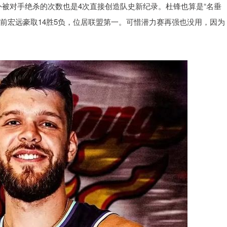
外被对手绝杀的次数也是4次直接创造队史新纪录。杜锋也算是“名垂
前宏远豪取14胜5负，位居联盟第一。可惜潜力赛再强也没用，因为