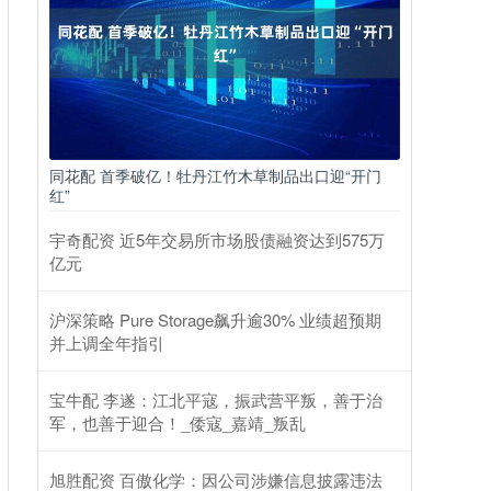
同花配 首季破亿！牡丹江竹木草制品出口迎“开门
红”
宇奇配资 近5年交易所市场股债融资达到575万
亿元
沪深策略 Pure Storage飙升逾30% 业绩超预期
并上调全年指引
宝牛配 李遂：江北平寇，振武营平叛，善于治
军，也善于迎合！_倭寇_嘉靖_叛乱
旭胜配资 百傲化学：因公司涉嫌信息披露违法