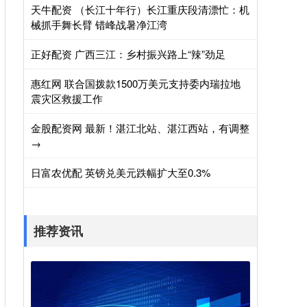
天牛配资 （长江十年行）长江重庆段清漂忙：机
械抓手舞长臂 错峰战暑净江湾
正好配资 广西三江：乡村振兴路上“辣”劲足
惠红网 联合国拨款1500万美元支持委内瑞拉地
震灾区救援工作
金股配资网 最新！湛江北站、湛江西站，有调整
→
日富农优配 英镑兑美元跌幅扩大至0.3%
推荐资讯