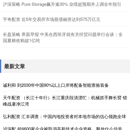
沪深策略 Pure Storage飙升逾30% 业绩超预期并上调全年指引
宇奇配资 近5年交易所市场股债融资达到575万亿元
长盈策略 界面早报 中美在西班牙就有关经贸问题举行会谈；全
国夏粮收购超1亿吨
最新文章
诚利和 到2030年中国90%以上口岸将配备智能查验装备
天牛配资 （长江十年行）长江重庆段清漂忙：机械抓手舞长臂 错
峰战暑净江湾
弘利配资 汇丰调查：中国内地投资者对本地市场的信心领跑全球
泸深配 超6600家企业被取消高新技术企业资格，释放什么信号