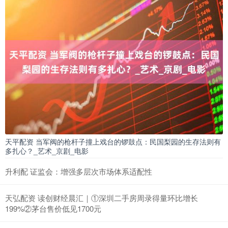
天平配资 当军阀的枪杆子撞上戏台的锣鼓点：民国梨园的生存法则有
多扎心？_艺术_京剧_电影
升利配 证监会：增强多层次市场体系适配性
天弘配资 读创财经晨汇｜①深圳二手房周录得量环比增长
199%②茅台售价低见1700元