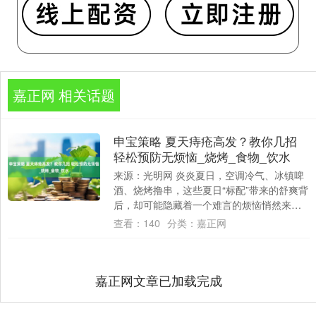
嘉正网 相关话题
申宝策略 夏天痔疮高发？教你几招
轻松预防无烦恼_烧烤_食物_饮水
来源：光明网 炎炎夏日，空调冷气、冰镇啤
酒、烧烤撸串，这些夏日“标配”带来的舒爽背
后，却可能隐藏着一个难言的烦恼悄然来袭
—痔疮发作。肛肠科医生们发现，每到夏
查看：
140
分类：
嘉正网
季，....
嘉正网文章已加载完成