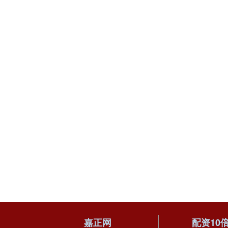
嘉正网
配资10