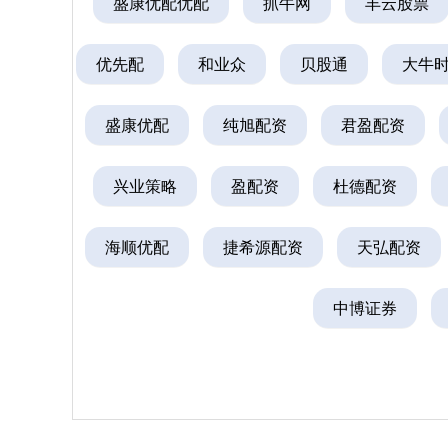
盛康优配优配
抓牛网
丰云股票
优先配
和业众
贝股通
大牛
盛康优配
纯旭配资
君盈配资
兴业策略
盈配资
杜德配资
海顺优配
捷希源配资
天弘配资
中博证券