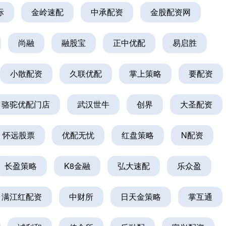
际
金岭速配
中承配资
金股配资网
尚融
融股宝
正中优配
易启胜
小散配资
久联优配
掌上策略
要配资
骆驼优配门店
武汉世牛
创界
大圣配资
怀远股票
优配无忧
红盘策略
N配资
长盈策略
K8金融
弘大速配
乐众盈
满江红配资
中财所
日天金策略
掌互通