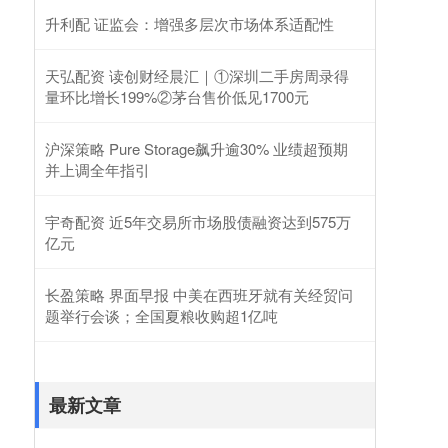
升利配 证监会：增强多层次市场体系适配性
天弘配资 读创财经晨汇｜①深圳二手房周录得
量环比增长199%②茅台售价低见1700元
沪深策略 Pure Storage飙升逾30% 业绩超预期
并上调全年指引
宇奇配资 近5年交易所市场股债融资达到575万
亿元
长盈策略 界面早报 中美在西班牙就有关经贸问
题举行会谈；全国夏粮收购超1亿吨
最新文章