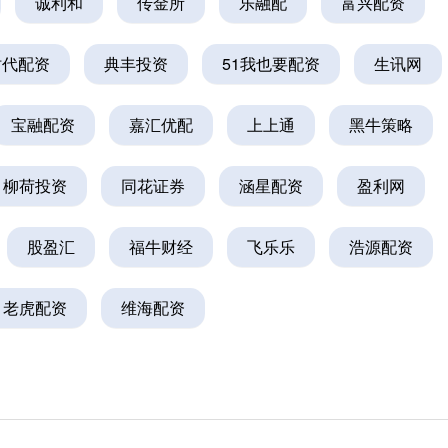
诚利和
传金所
乐融配
富兴配资
时代配资
典丰投资
51我也要配资
生讯网
宝融配资
嘉汇优配
上上通
黑牛策略
柳荷投资
同花证券
涵星配资
盈利网
股盈汇
福牛财经
飞乐乐
浩源配资
老虎配资
维海配资