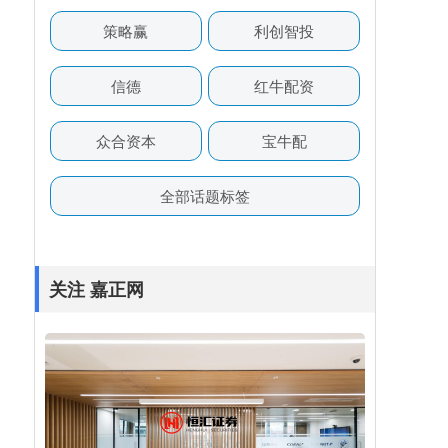
策略赢
利创智投
信德
红牛配资
众合资本
宝牛配
全部话题标签
关注 嘉正网