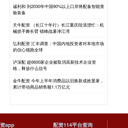
诚利和 到2030年中国90%以上口岸将配备智能查
验装备
天牛配资 （长江十年行）长江重庆段清漂忙：机
械抓手舞长臂 错峰战暑净江湾
弘利配资 汇丰调查：中国内地投资者对本地市场
的信心领跑全球
泸深配 超6600家企业被取消高新技术企业资
格，释放什么信号
金牛配资 今年上半年消费品以旧换新成效显著，
累计带动商品销售额1.1万亿元
资app
配资114平台查询