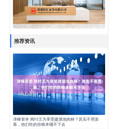
推荐资讯
泽峰资本 商纣王为享受建酒池肉林？其实不用羡
慕，他们吃的你根本咽不下去