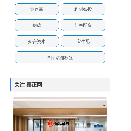
策略赢
利创智投
信德
红牛配资
众合资本
宝牛配
全部话题标签
关注 嘉正网