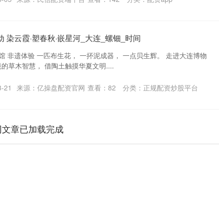
 染云霞·塑春秋·嵌星河_大连_螺钿_时间
 大连博物馆 非遗体验 一匹布生花， 一抔泥成器， 一点贝生辉。 走进大连博物
的草木智慧， 借陶土触摸华夏文明....
-21
来源：亿操盘配资官网
查看：
82
分类：
正规配资炒股平台
网文章已加载完成