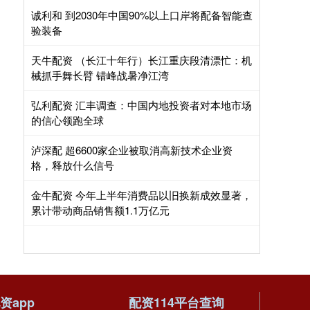
诚利和 到2030年中国90%以上口岸将配备智能查
验装备
天牛配资 （长江十年行）长江重庆段清漂忙：机
械抓手舞长臂 错峰战暑净江湾
弘利配资 汇丰调查：中国内地投资者对本地市场
的信心领跑全球
泸深配 超6600家企业被取消高新技术企业资
格，释放什么信号
金牛配资 今年上半年消费品以旧换新成效显著，
累计带动商品销售额1.1万亿元
资app
配资114平台查询