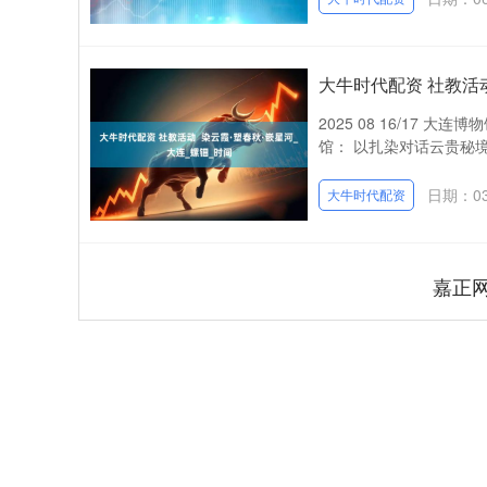
大牛时代配资 社教活动
2025 08 16/17
馆： 以扎染对话云贵秘境
日期：03
大牛时代配资
嘉正