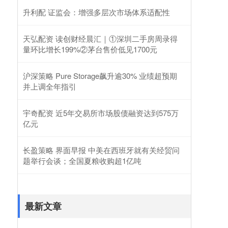
升利配 证监会：增强多层次市场体系适配性
天弘配资 读创财经晨汇｜①深圳二手房周录得
量环比增长199%②茅台售价低见1700元
沪深策略 Pure Storage飙升逾30% 业绩超预期
并上调全年指引
宇奇配资 近5年交易所市场股债融资达到575万
亿元
长盈策略 界面早报 中美在西班牙就有关经贸问
题举行会谈；全国夏粮收购超1亿吨
最新文章