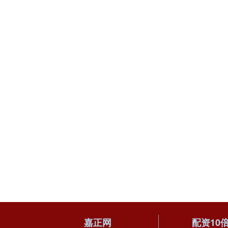
嘉正网
配资10