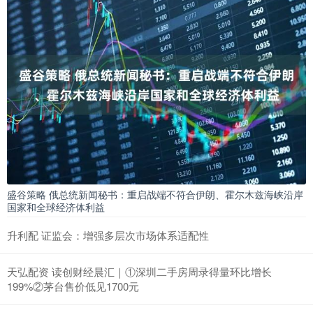
盛谷策略 俄总统新闻秘书：重启战端不符合伊朗、霍尔木兹海峡沿岸
国家和全球经济体利益
升利配 证监会：增强多层次市场体系适配性
天弘配资 读创财经晨汇｜①深圳二手房周录得量环比增长
199%②茅台售价低见1700元