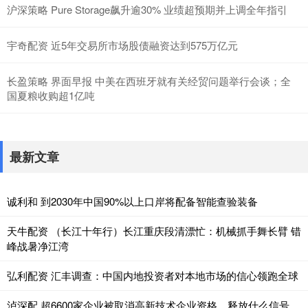
沪深策略 Pure Storage飙升逾30% 业绩超预期并上调全年指引
宇奇配资 近5年交易所市场股债融资达到575万亿元
长盈策略 界面早报 中美在西班牙就有关经贸问题举行会谈；全
国夏粮收购超1亿吨
最新文章
诚利和 到2030年中国90%以上口岸将配备智能查验装备
天牛配资 （长江十年行）长江重庆段清漂忙：机械抓手舞长臂 错
峰战暑净江湾
弘利配资 汇丰调查：中国内地投资者对本地市场的信心领跑全球
泸深配 超6600家企业被取消高新技术企业资格，释放什么信号