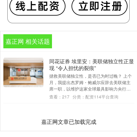
嘉正网 相关话题
同花证券 埃里安：美联储独立性正显
现 “令人担忧的裂痕”
拯救美联储独立性，是否已为时过晚？ 上个
月，我提出杰罗姆・鲍威尔应辞去美联储主
席一职，以维护这家全球最具影响力央行的
政策独立性，这一观点令许多人感到意外。
查看：
217
分类：
配资114平台查询
但鲍威....
嘉正网文章已加载完成