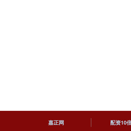
嘉正网
配资10