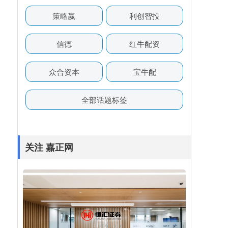
策略赢
利创智投
信德
红牛配资
众合资本
宝牛配
全部话题标签
关注 嘉正网