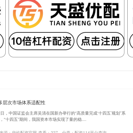
多层次市场体系适配性
月22日，中国证监会主席吴清在国新办举行的“高质量完成‘十四五’规划”系
“十四五”期间，我国资本市场实现了量的稳....
来源：华屹配资官网
查看：
227
分类：
配资114平台查询