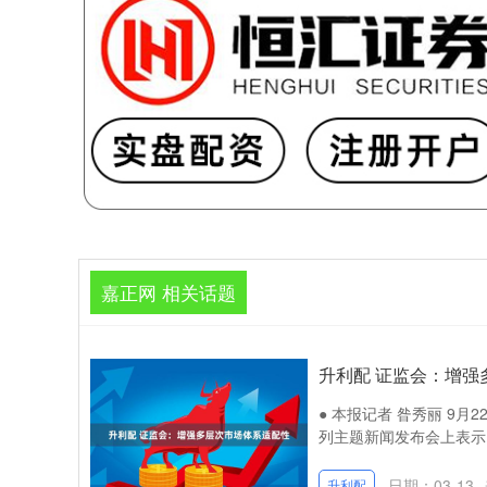
嘉正网 相关话题
升利配 证监会：增强
● 本报记者 昝秀丽 9
列主题新闻发布会上表示，
日期：03-13
升利配