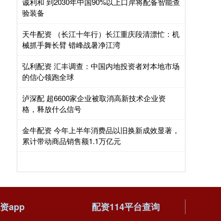
诚利和 到2030年中国90%以上口岸将配备智能查
验装备
天牛配资 （长江十年行）长江重庆段清漂忙：机
械抓手舞长臂 错峰战暑净江湾
弘利配资 汇丰调查：中国内地投资者对本地市场
的信心领跑全球
泸深配 超6600家企业被取消高新技术企业资
格，释放什么信号
金牛配资 今年上半年消费品以旧换新成效显著，
累计带动商品销售额1.1万亿元
资app
配资114平台查询