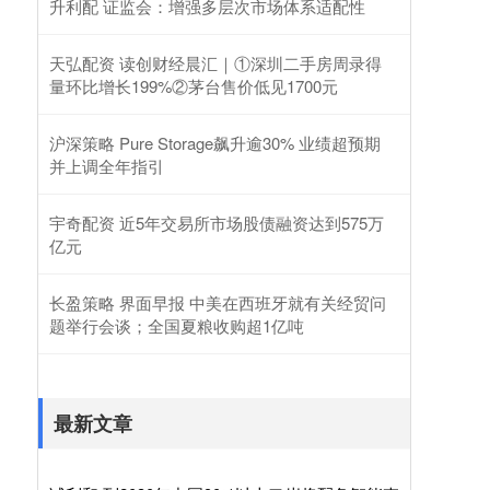
升利配 证监会：增强多层次市场体系适配性
天弘配资 读创财经晨汇｜①深圳二手房周录得
量环比增长199%②茅台售价低见1700元
沪深策略 Pure Storage飙升逾30% 业绩超预期
并上调全年指引
宇奇配资 近5年交易所市场股债融资达到575万
亿元
长盈策略 界面早报 中美在西班牙就有关经贸问
题举行会谈；全国夏粮收购超1亿吨
最新文章